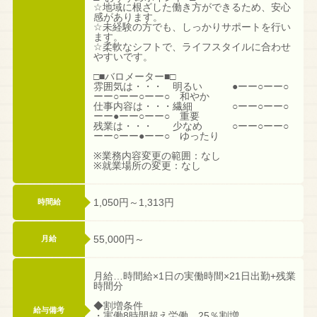
☆地域に根ざした働き方ができるため、安心
感があります。
☆未経験の方でも、しっかりサポートを行い
ます。
☆柔軟なシフトで、ライフスタイルに合わせ
やすいです。
□■バロメーター■□
雰囲気は・・・ 明るい ●ーー○ーー○
ーー○ーー○ーー○ 和やか
仕事内容は・・・繊細 ○ーー○ーー○
ーー●ーー○ーー○ 重要
残業は・・・ 少なめ ○ーー○ーー○
ーー○ーー●ーー○ ゆったり
※業務内容変更の範囲：なし
※就業場所の変更：なし
1,050円～1,313円
時間給
55,000円～
月給
月給…時間給×1日の実働時間×21日出勤+残業
時間分
◆割増条件
給与備考
・実働8時間超え労働…25％割増