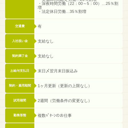
・深夜時間労働（22：00～5：00）…25％割
増
・法定休日労働…35％割増
有
交通費
支給なし
入社祝い金
支給なし
契約満了金
末日〆翌月末日振込み
お給与支払日
1ヶ月更新（更新の上限なし）
契約・雇用期間
2週間（労働条件の変更なし）
試用期間
複数ﾊﾟﾀｰﾝのお仕事
勤務形態