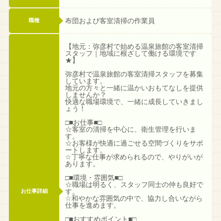
布団および客室清掃の作業員
職種
【地元：弥彦村で始める温泉旅館の客室清掃
スタッフ｜地域に根ざして働ける環境です
★】
弥彦村で温泉旅館の客室清掃スタッフを募集
しています。
地元の方々と一緒に温かいおもてなしを提供
しませんか？
快適な職場環境で、一緒に成長していきまし
ょう！
□■お仕事■□
☆客室の清掃を中心に、衛生管理を行いま
す。
☆お客様が快適に過ごせる空間づくりをサポ
ートします。
☆丁寧な仕事が求められるので、やりがいが
あります。
□■環境・雰囲気■□
☆職場は明るく、スタッフ同士の仲も良好で
す。
お仕事詳細
☆和やかな雰囲気の中で、協力し合いながら
仕事を進めます。
□■おすすめポイント■□