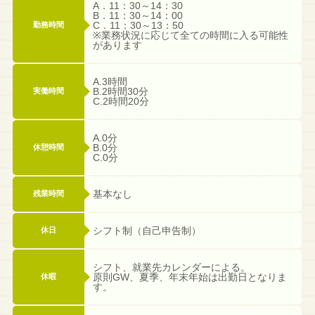
A．11：30～14：30
B．11：30～14：00
C．11：30～13：50
勤務時間
※業務状況に応じて全ての時間に入る可能性
があります
A.3時間
B.2時間30分
実働時間
C.2時間20分
A.0分
B.0分
休憩時間
C.0分
基本なし
残業時間
シフト制（自己申告制）
休日
シフト、就業先カレンダーによる。
原則GW、夏季、年末年始は出勤日となりま
休暇
す。