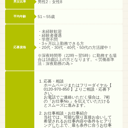
男性2：女性8
男女比率
51～55歳
平均年齢
・未経験歓迎
・経験者優遇
・学歴不問
・3ヶ月以上勤務できる方
・20代・30代・40代・50代の方活躍中！
応募資格
※深夜時間帯（22時～翌5時）に勤務する場
合は18歳以上の方となります。＜労働基準
法：深夜勤務の為＞
応募・相談
ホームページまたはフリーダイヤル【
0120-970-850 】よりご相談・応募下
さい。
お電話でご連絡いただく場合は、7桁
の『お仕事No.』を伝えていただける
とスムーズに進みます。
お仕事相談・お仕事紹介
当社では、可能な限り直接お会いして
希望されるお仕事内容や条件をヒアリ
ングした上で、最も条件に合うお仕事