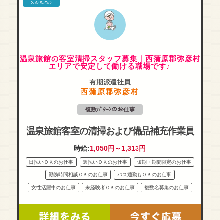
2509025D
温泉旅館の客室清掃スタッフ募集｜西蒲原郡弥彦村
エリアで安定して働ける職場です♪
有期派遣社員
西蒲原郡弥彦村
複数ﾊﾟﾀｰﾝのお仕事
温泉旅館客室の清掃および備品補充作業員
時給:
1,050円～1,313円
日払いＯＫのお仕事
週払いＯＫのお仕事
短期・期間限定のお仕事
勤務時間相談ＯＫのお仕事
バス通勤もＯＫのお仕事
女性活躍中のお仕事
未経験者ＯＫのお仕事
複数名募集のお仕事