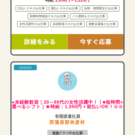
時給:
1,050円～1,313円
日払いＯＫのお仕事
週払いＯＫのお仕事
短期・期間限定のお仕事
勤務時間相談ＯＫのお仕事
バス通勤もＯＫのお仕事
女性活躍中のお仕事
未経験者ＯＫのお仕事
複数名募集のお仕事
2509025G
●未経験歓迎｜20～60代の女性活躍中！｜■短時間×
選べるシフト｜★時給：1,050円＋前払いOK！☆☆
有期派遣社員
西蒲原郡弥彦村
複数ﾊﾟﾀｰﾝのお仕事