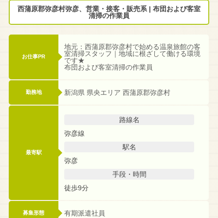
西蒲原郡弥彦村弥彦、営業・接客・販売系 | 布団および客室
清掃の作業員
地元：西蒲原郡弥彦村で始める温泉旅館の客
室清掃スタッフ｜地域に根ざして働ける環境
お仕事PR
です★
布団および客室清掃の作業員
新潟県 県央エリア 西蒲原郡弥彦村
勤務地
路線名
弥彦線
駅名
最寄駅
弥彦
手段・時間
徒歩9分
有期派遣社員
募集形態