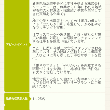
新潟県新潟市中央区に本社を構える株式会社
リーフラントは、創業から19年にわたり地域
密着型の人材派遣・職業紹介事業を展開して
きた実績ある企業です
。
地元企業と求職者をつなぐ自社運営の求人サ
イト「はたらき日和」を通じて、きめ細やか
なマッチングを実現。
オフィスワークや製造業、介護・福祉など幅
広い業種に対応し、未経験からチャレンジで
きる仕事も多数取り揃えています。
アピールポイント
また、社歴10年以上の営業スタッフが多数在
籍しており、その経験と信頼をもとに求職者
一人ひとりに寄り添った丁寧なサポートを提
供。
「働きやすさ」と「やりがい」を両立できる
環境づくりを大切にし、地域経済の活性化に
も大きく貢献しています。
地元で長く安定して働きたい方やキャリアア
ップを目指す方は、ぜひリーフラントにご相
談ください。
1～25名
勤務先従業員人数