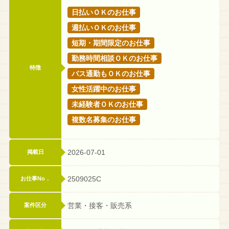
日払いＯＫのお仕事
週払いＯＫのお仕事
短期・期間限定のお仕事
勤務時間相談ＯＫのお仕事
特徴
バス通勤もＯＫのお仕事
女性活躍中のお仕事
未経験者ＯＫのお仕事
複数名募集のお仕事
2026-07-01
掲載日
2509025C
お仕事No．
営業・接客・販売系
案件区分