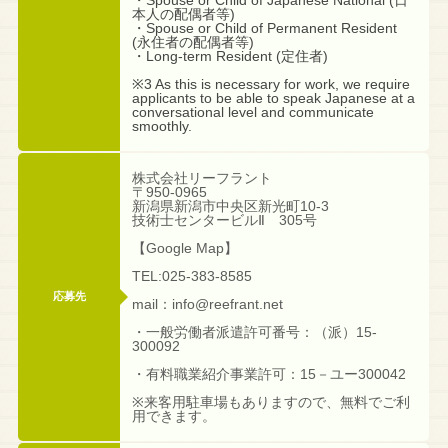
本人の配偶者等)
・Spouse or Child of Permanent Resident
(永住者の配偶者等)
・Long-term Resident (定住者)
※3 As this is necessary for work, we require
applicants to be able to speak Japanese at a
conversational level and communicate
smoothly.
株式会社リーフラント
〒950-0965
新潟県新潟市中央区新光町10-3
技術士センタービルⅡ 305号
【Google Map】
TEL:025-383-8585
応募先
mail：info@reefrant.net
・一般労働者派遣許可番号：（派）15-
300092
・有料職業紹介事業許可：15－ユー300042
※来客用駐車場もありますので、無料でご利
用できます。