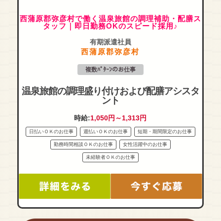
西蒲原郡弥彦村で働く温泉旅館の調理補助・配膳ス
タッフ｜即日勤務OKのスピード採用♪
有期派遣社員
西蒲原郡弥彦村
複数ﾊﾟﾀｰﾝのお仕事
温泉旅館の調理盛り付けおよび配膳アシスタ
ント
時給:
1,050円～1,313円
日払いＯＫのお仕事
週払いＯＫのお仕事
短期・期間限定のお仕事
勤務時間相談ＯＫのお仕事
女性活躍中のお仕事
未経験者ＯＫのお仕事