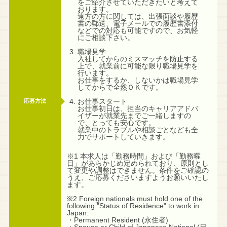
をご紹介させていただきたいと考えて
おります。
遠方の方に関しては、出張面談や履歴
書の郵送、電子メールでの履歴書添付
などでの対応も可能ですので、お気軽
にご相談下さい。
職場見学
入社してからのミスマッチを防止する
上で、就業前に可能な限り職場見学を
行います。
お仕事をするか、しないかは職場見学
してからで全然ＯＫです。
お仕事スタート
応募方法
お仕事初日は、担当のキャリアアドバ
イザーが就業先までご一緒しますの
で、とっても安心です。
就業中のトラブルや相談ごとなども全
力でサポートしていきます。
※1 本求人は「勤務時間」および「勤務曜
日」があらかじめ定められており、原則とし
て変更や調整はできません。条件をご確認の
うえ、ご応募くださいますようお願いいたし
ます。
※2 Foreign nationals must hold one of the
following "Status of Residence" to work in
Japan:
・Permanent Resident (永住者)
・Spouse or Child of Japanese National (日