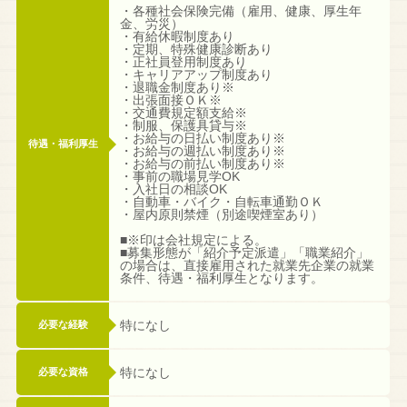
・各種社会保険完備（雇用、健康、厚生年
金、労災）
・有給休暇制度あり
・定期、特殊健康診断あり
・正社員登用制度あり
・キャリアアップ制度あり
・退職金制度あり※
・出張面接ＯＫ※
・交通費規定額支給※
・制服、保護具貸与※
・お給与の日払い制度あり※
待遇・福利厚生
・お給与の週払い制度あり※
・お給与の前払い制度あり※
・事前の職場見学OK
・入社日の相談OK
・自動車・バイク・自転車通勤ＯＫ
・屋内原則禁煙（別途喫煙室あり）
■※印は会社規定による。
■募集形態が「紹介予定派遣」「職業紹介」
の場合は、直接雇用された就業先企業の就業
条件、待遇・福利厚生となります。
特になし
必要な経験
特になし
必要な資格