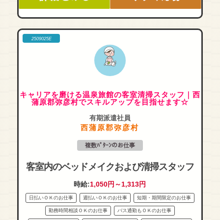
2509025E
キャリアを磨ける温泉旅館の客室清掃スタッフ｜西
蒲原郡弥彦村でスキルアップを目指せます☆
有期派遣社員
西蒲原郡弥彦村
複数ﾊﾟﾀｰﾝのお仕事
客室内のベッドメイクおよび清掃スタッフ
時給:
1,050円～1,313円
日払いＯＫのお仕事
週払いＯＫのお仕事
短期・期間限定のお仕事
勤務時間相談ＯＫのお仕事
バス通勤もＯＫのお仕事