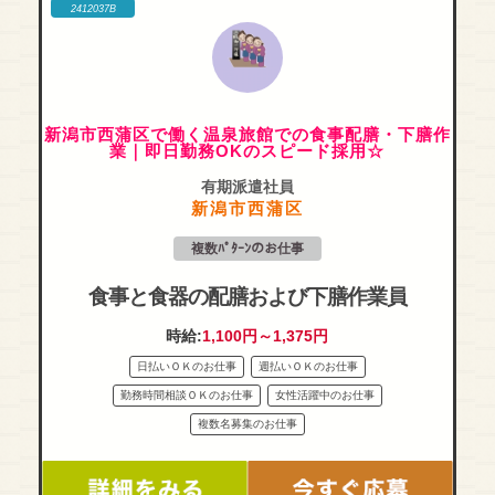
2412037B
新潟市西蒲区で働く温泉旅館での食事配膳・下膳作
業｜即日勤務OKのスピード採用☆
有期派遣社員
新潟市西蒲区
複数ﾊﾟﾀｰﾝのお仕事
食事と食器の配膳および下膳作業員
時給:
1,100円～1,375円
日払いＯＫのお仕事
週払いＯＫのお仕事
勤務時間相談ＯＫのお仕事
女性活躍中のお仕事
複数名募集のお仕事