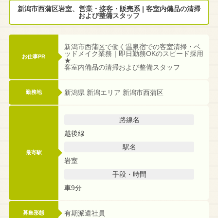
新潟市西蒲区岩室、営業・接客・販売系 | 客室内備品の清掃
および整備スタッフ
新潟市西蒲区で働く温泉宿での客室清掃・ベ
ッドメイク業務｜即日勤務OKのスピード採用
お仕事PR
★
客室内備品の清掃および整備スタッフ
新潟県 新潟エリア 新潟市西蒲区
勤務地
路線名
越後線
駅名
最寄駅
岩室
手段・時間
車9分
有期派遣社員
募集形態