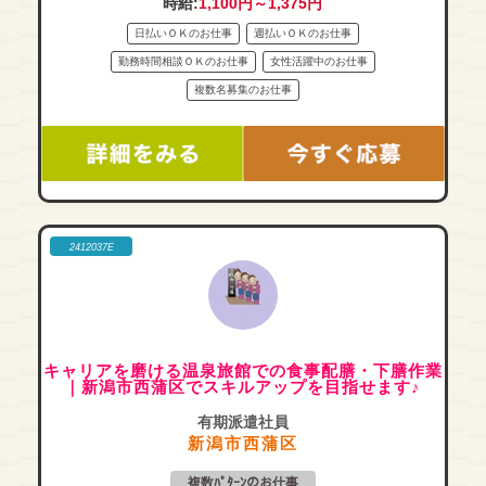
時給:
1,100円～1,375円
日払いＯＫのお仕事
週払いＯＫのお仕事
勤務時間相談ＯＫのお仕事
女性活躍中のお仕事
複数名募集のお仕事
2412037E
キャリアを磨ける温泉旅館での食事配膳・下膳作業
｜新潟市西蒲区でスキルアップを目指せます♪
有期派遣社員
新潟市西蒲区
複数ﾊﾟﾀｰﾝのお仕事