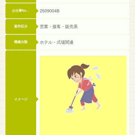
2509004B
お仕事No．
営業・接客・販売系
案件区分
ホテル・式場関連
職種分類
イメージ