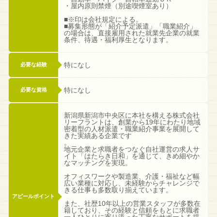
・屋内原則禁煙（別途喫煙室あり）
■※印は会社規定による。
■募集形態が「紹介予定派遣」「職業紹介」
の場合は、直接雇用された就業先企業の就業
条件、待遇・福利厚生となります。
特になし
必要な経験
特になし
必要な資格
新潟県新潟市中央区に本社を構える株式会社
リーフラントは、創業から19年にわたり地域
密着型の人材派遣・職業紹介事業を展開して
きた実績ある企業です
。
地元企業と求職者をつなぐ自社運営の求人サ
イト「はたらき日和」を通じて、きめ細やか
なマッチングを実現。
オフィスワークや製造業、介護・福祉など幅
広い業種に対応し、未経験からチャレンジで
きる仕事も多数取り揃えています。
アピールポイント
また、社歴10年以上の営業スタッフが多数在
籍しており、その経験と信頼をもとに求職者
一人ひとりに寄り添った丁寧なサポートを提