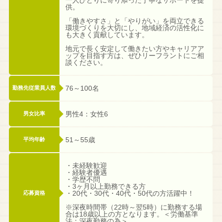
供。
「働きやすさ」と「やりがい」を両立できる
環境づくりを大切にし、地域経済の活性化に
も大きく貢献しています。
地元で長く安定して働きたい方やキャリアア
ップを目指す方は、ぜひリーフラントにご相
談ください。
76～100名
勤務先従業員人数
男性4：女性6
男女比率
51～55歳
平均年齢
・未経験歓迎
・経験者優遇
・学歴不問
・3ヶ月以上勤務できる方
・20代・30代・40代・50代の方活躍中！
応募資格
※深夜時間帯（22時～翌5時）に勤務する場
合は18歳以上の方となります。＜労働基準
法：深夜勤務の為＞