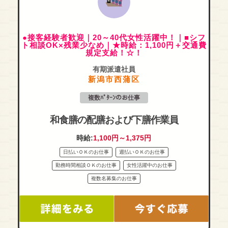
●接客経験者歓迎｜20～40代女性活躍中！｜■シフ
ト相談OK×残業少なめ｜★時給：1,100円＋交通費
規定支給！☆！
有期派遣社員
新潟市西蒲区
複数ﾊﾟﾀｰﾝのお仕事
和食膳の配膳および下膳作業員
時給:
1,100円～1,375円
日払いＯＫのお仕事
週払いＯＫのお仕事
勤務時間相談ＯＫのお仕事
女性活躍中のお仕事
複数名募集のお仕事