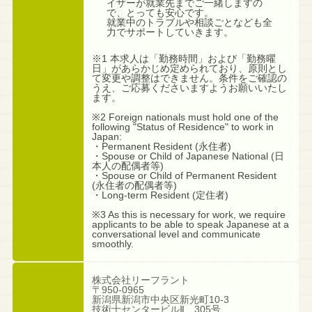
イザーが就業先までご一緒しますの
で、とっても安心です。
就業中のトラブルや相談ごとなども全
力でサポートしていきます。
※1 本求人は「勤務時間」および「勤務曜
日」があらかじめ定められており、原則とし
て変更や調整はできません。条件をご確認の
うえ、ご応募くださいますようお願いいたし
ます。
※2 Foreign nationals must hold one of the
following "Status of Residence" to work in
Japan:
・Permanent Resident (永住者)
・Spouse or Child of Japanese National (日
本人の配偶者等)
・Spouse or Child of Permanent Resident
(永住者の配偶者等)
・Long-term Resident (定住者)
※3 As this is necessary for work, we require
applicants to be able to speak Japanese at a
conversational level and communicate
smoothly.
株式会社リーフラント
〒950-0965
新潟県新潟市中央区新光町10-3
技術士センタービルⅡ 305号