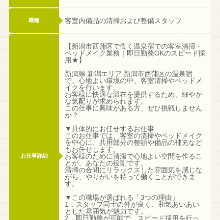
客室内備品の清掃および整備スタッフ
職種
【新潟市西蒲区で働く温泉宿での客室清掃・
ベッドメイク業務｜即日勤務OKのスピード採
用★】
新潟県 新潟エリア 新潟市西蒲区の温泉宿
で、心地よい環境の中、客室清掃やベッドメ
イクを行います。
お客様に快適な滞在を提供するため、細やか
な気配りが求められます。
この仕事に興味がある方、ぜひ挑戦しません
か？
▼具体的にお任せするお仕事
このお仕事では、客室の清掃やベッドメイク
を中心に、共用部分の整頓や備品の補充など
もお任せします。
お客様のために清潔で心地よい空間を作るこ
お仕事詳細
とが、あなたの役割です。
清掃の合間にリラックスした雰囲気を感じな
がら、やりがいを持って働くことができま
す。
▼この職場が選ばれる「3つの理由」
1．スタッフ同士の仲が良く、和気あいあい
とした雰囲気が魅力です。
2．即日勤務が可能で、スピード採用を行っ