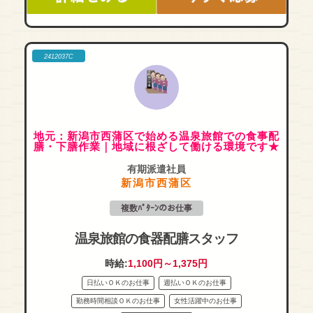
2412037C
地元：新潟市西蒲区で始める温泉旅館での食事配
膳・下膳作業｜地域に根ざして働ける環境です★
有期派遣社員
新潟市西蒲区
複数ﾊﾟﾀｰﾝのお仕事
温泉旅館の食器配膳スタッフ
時給:
1,100円～1,375円
日払いＯＫのお仕事
週払いＯＫのお仕事
勤務時間相談ＯＫのお仕事
女性活躍中のお仕事