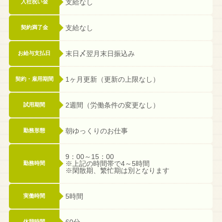
支給なし
入社祝い金
支給なし
契約満了金
末日〆翌月末日振込み
お給与支払日
1ヶ月更新（更新の上限なし）
契約・雇用期間
2週間（労働条件の変更なし）
試用期間
朝ゆっくりのお仕事
勤務形態
9：00～15：00
※上記の時間帯で4～5時間
勤務時間
※閑散期、繁忙期は別となります
5時間
実働時間
60分
休憩時間