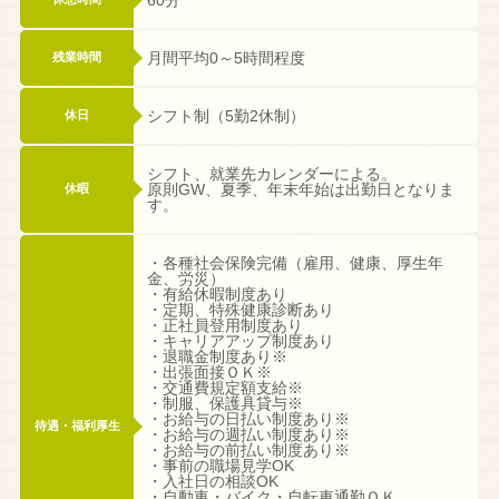
月間平均0～5時間程度
残業時間
シフト制（5勤2休制）
休日
シフト、就業先カレンダーによる。
原則GW、夏季、年末年始は出勤日となりま
休暇
す。
・各種社会保険完備（雇用、健康、厚生年
金、労災）
・有給休暇制度あり
・定期、特殊健康診断あり
・正社員登用制度あり
・キャリアアップ制度あり
・退職金制度あり※
・出張面接ＯＫ※
・交通費規定額支給※
・制服、保護具貸与※
・お給与の日払い制度あり※
待遇・福利厚生
・お給与の週払い制度あり※
・お給与の前払い制度あり※
・事前の職場見学OK
・入社日の相談OK
・自動車・バイク・自転車通勤ＯＫ