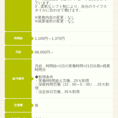
ています。
3．柔軟なシフト制により、自分のライフス
タイルに合わせて働けます。
※業務内容の変更：なし
※就業場所の変更：なし
1,100円～1,375円
時間給
88,000円～
月給
月給…時間給×1日の実働時間×21日出勤+残業
時間分
◆割増条件
給与備考
・実働8時間超え労働…25％割増
・深夜時間労働（22：00～5：00）…25％割
増
・法定休日労働…35％割増
有
交通費