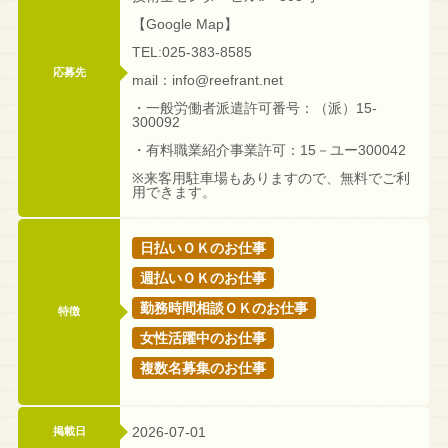
【Google Map】
TEL:025-383-8585
応募先
mail：info@reefrant.net
・一般労働者派遣許可番号：（派）15-
300092
・有料職業紹介事業許可：15－ユー300042
※来客用駐車場もありますので、無料でご利
用できます。
日払いＯＫのお仕事
週払いＯＫのお仕事
勤務時間相談ＯＫのお仕事
特徴
女性活躍中のお仕事
複数名募集のお仕事
2026-07-01
掲載日