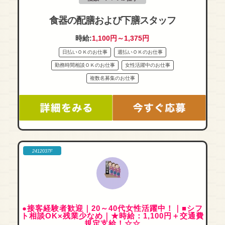
食器の配膳および下膳スタッフ
時給:
1,100円～1,375円
日払いＯＫのお仕事
週払いＯＫのお仕事
勤務時間相談ＯＫのお仕事
女性活躍中のお仕事
複数名募集のお仕事
2412037F
●接客経験者歓迎｜20～40代女性活躍中！｜■シフ
ト相談OK×残業少なめ｜★時給：1,100円＋交通費
規定支給！☆☆