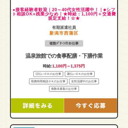
●接客経験者歓迎｜20～40代女性活躍中！｜■シフ
ト相談OK×残業少なめ｜★時給：1,100円＋交通費
規定支給！☆★
有期派遣社員
新潟市西蒲区
複数ﾊﾟﾀｰﾝのお仕事
温泉旅館での食事配膳・下膳作業
時給:
1,100円～1,375円
日払いＯＫのお仕事
週払いＯＫのお仕事
勤務時間相談ＯＫのお仕事
女性活躍中のお仕事
複数名募集のお仕事