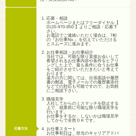
応募・相談
ホームページまたはフリーダイヤル【
0120-970-850 】よりご相談・応募下
さい。
お電話でご連絡いただく場合は、7桁
の『お仕事No.』を伝えていただける
とスムーズに進みます。
お仕事相談・お仕事紹介
当社では、可能な限り直接お会いして
希望されるお仕事内容や条件をヒアリ
ングした上で、最も条件に合うお仕事
をご紹介させていただきたいと考えて
おります。
遠方の方に関しては、出張面談や履歴
書の郵送、電子メールでの履歴書添付
などでの対応も可能ですので、お気軽
にご相談下さい。
職場見学
入社してからのミスマッチを防止する
上で、就業前に可能な限り職場見学を
行います。
お仕事をするか、しないかは職場見学
してからで全然ＯＫです。
お仕事スタート
応募方法
お仕事初日は、担当のキャリアアドバ