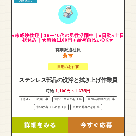
2403076G
●未経験歓迎｜18ー40代の男性活躍中｜■日勤×土日
祝休み｜★時給1100円＋給与前払いOK★
有期派遣社員
燕市
日勤のお仕事
ステンレス部品の洗浄と拭き上げ作業員
時給:
1,100円～1,375円
日払いＯＫのお仕事
週払いＯＫのお仕事
男性活躍中のお仕事
未経験者ＯＫのお仕事
複数名募集のお仕事