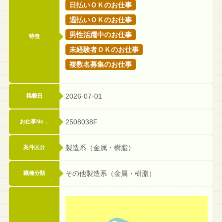
日払いＯＫのお仕事
週払いＯＫのお仕事
男性活躍中のお仕事
特徴
未経験者ＯＫのお仕事
複数名募集のお仕事
2026-07-01
掲載日
2508038F
お仕事No．
製造系（金属・樹脂）
案件区分
その他製造系（金属・樹脂）
職種分類