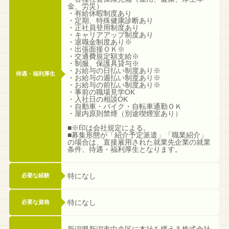
金、労災）
・有給休暇制度あり
・定期、特殊健康診断あり
・正社員登用制度あり
・キャリアアップ制度あり
・退職金制度あり※
・出張面接ＯＫ※
・交通費規定額支給※
・制服、保護具貸与※
・お給与の日払い制度あり※
待遇・福利厚生
・お給与の週払い制度あり※
・お給与の前払い制度あり※
・事前の職場見学OK
・入社日の相談OK
・自動車・バイク・自転車通勤ＯＫ
・屋内原則禁煙（別途喫煙室あり）
■※印は会社規定による。
■募集形態が「紹介予定派遣」「職業紹介」
の場合は、直接雇用された就業先企業の就業
条件、待遇・福利厚生となります。
特になし
必要な経験
特になし
必要な資格
新潟県新潟市中央区に本社を構える株式会社