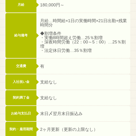
180,000円～
月給
月給…時間給×1日の実働時間×21日出勤+残業
時間分
◆割増条件
給与備考
・実働8時間超え労働…25％割増
・深夜時間労働（22：00～5：00）…25％割
増
・法定休日労働…35％割増
有
交通費
支給なし
入社祝い金
支給なし
契約満了金
末日〆翌月末日振込み
お給与支払日
2ヶ月更新（更新の上限なし）
契約・雇用期間