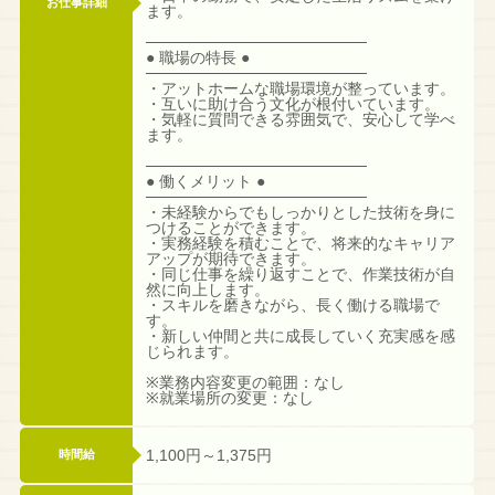
お仕事詳細
ます。
────────────────────
● 職場の特長 ●
────────────────────
・アットホームな職場環境が整っています。
・互いに助け合う文化が根付いています。
・気軽に質問できる雰囲気で、安心して学べ
ます。
────────────────────
● 働くメリット ●
────────────────────
・未経験からでもしっかりとした技術を身に
つけることができます。
・実務経験を積むことで、将来的なキャリア
アップが期待できます。
・同じ仕事を繰り返すことで、作業技術が自
然に向上します。
・スキルを磨きながら、長く働ける職場で
す。
・新しい仲間と共に成長していく充実感を感
じられます。
※業務内容変更の範囲：なし
※就業場所の変更：なし
1,100円～1,375円
時間給