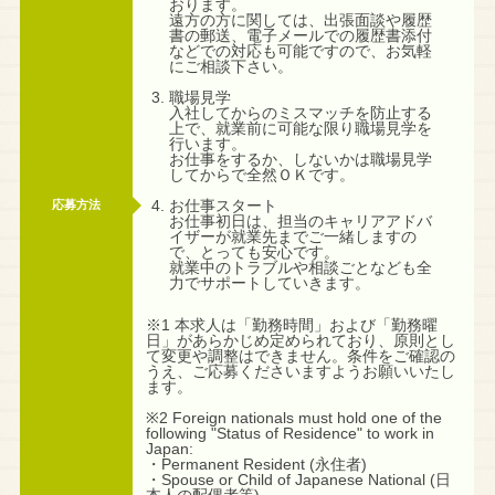
おります。
遠方の方に関しては、出張面談や履歴
書の郵送、電子メールでの履歴書添付
などでの対応も可能ですので、お気軽
にご相談下さい。
職場見学
入社してからのミスマッチを防止する
上で、就業前に可能な限り職場見学を
行います。
お仕事をするか、しないかは職場見学
してからで全然ＯＫです。
お仕事スタート
応募方法
お仕事初日は、担当のキャリアアドバ
イザーが就業先までご一緒しますの
で、とっても安心です。
就業中のトラブルや相談ごとなども全
力でサポートしていきます。
※1 本求人は「勤務時間」および「勤務曜
日」があらかじめ定められており、原則とし
て変更や調整はできません。条件をご確認の
うえ、ご応募くださいますようお願いいたし
ます。
※2 Foreign nationals must hold one of the
following "Status of Residence" to work in
Japan:
・Permanent Resident (永住者)
・Spouse or Child of Japanese National (日
本人の配偶者等)