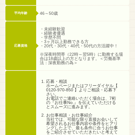
46～50歳
平均年齢
・未経験歓迎
・経験者優遇
・学歴不問
・3ヶ月以上勤務できる方
・20代・30代・40代・50代の方活躍中！
応募資格
※深夜時間帯（22時～翌5時）に勤務する場
合は18歳以上の方となります。＜労働基準
法：深夜勤務の為＞
応募・相談
ホームページまたはフリーダイヤル【
0120-970-850 】よりご相談・応募下
さい。
お電話でご連絡いただく場合は、7桁
の『お仕事No.』を伝えていただける
とスムーズに進みます。
お仕事相談・お仕事紹介
当社では、可能な限り直接お会いして
希望されるお仕事内容や条件をヒアリ
ングした上で、最も条件に合うお仕事
をご紹介させていただきたいと考えて