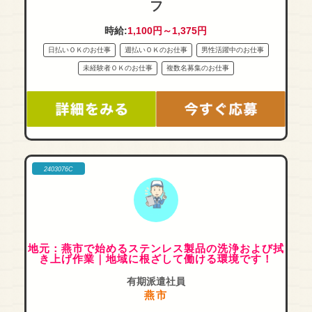
フ
時給:
1,100円～1,375円
日払いＯＫのお仕事
週払いＯＫのお仕事
男性活躍中のお仕事
未経験者ＯＫのお仕事
複数名募集のお仕事
2403076C
地元：燕市で始めるステンレス製品の洗浄および拭
き上げ作業｜地域に根ざして働ける環境です！
有期派遣社員
燕市