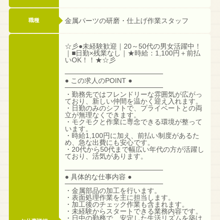
金属パーツの研磨・仕上げ作業スタッフ
職種
☆彡●未経験歓迎｜20～50代の男女活躍中！
｜■日勤×残業なし｜★時給：1,100円＋前払
いOK！！★☆彡
────────────────────
● この求人のPOINT ●
────────────────────
・勤務先ではフレンドリーな雰囲気が広がっ
ており、新しい仲間を温かく迎え入れます。
・日勤のみのシフトで、プライベートとの両
立が無理なくできます。
・モクモクと作業に専念できる環境が整って
います。
・時給1,100円に加え、前払い制度があるた
め、急な出費にも安心です。
・20代から50代まで幅広い年代の方が活躍し
ており、活気があります。
────────────────────
● 具体的な仕事内容 ●
────────────────────
・金属部品の加工を行います。
・表面処理作業を主に担当します。
・加工後のチェック作業も含まれます。
・未経験からスタートできる業務内容です。
・日中の勤務で、安定した生活リズムを築け