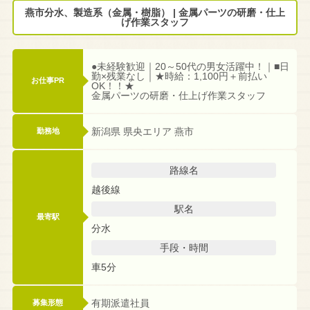
燕市分水、製造系（金属・樹脂） | 金属パーツの研磨・仕上
げ作業スタッフ
●未経験歓迎｜20～50代の男女活躍中！｜■日
勤×残業なし｜★時給：1,100円＋前払い
お仕事PR
OK！！★
金属パーツの研磨・仕上げ作業スタッフ
新潟県 県央エリア 燕市
勤務地
路線名
越後線
駅名
最寄駅
分水
手段・時間
車5分
有期派遣社員
募集形態