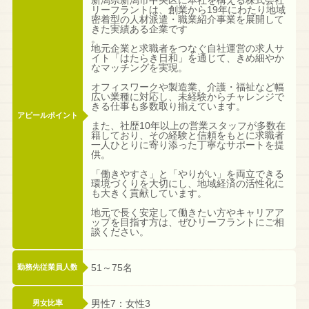
リーフラントは、創業から19年にわたり地域
密着型の人材派遣・職業紹介事業を展開して
きた実績ある企業です
。
地元企業と求職者をつなぐ自社運営の求人サ
イト「はたらき日和」を通じて、きめ細やか
なマッチングを実現。
オフィスワークや製造業、介護・福祉など幅
広い業種に対応し、未経験からチャレンジで
きる仕事も多数取り揃えています。
アピールポイント
また、社歴10年以上の営業スタッフが多数在
籍しており、その経験と信頼をもとに求職者
一人ひとりに寄り添った丁寧なサポートを提
供。
「働きやすさ」と「やりがい」を両立できる
環境づくりを大切にし、地域経済の活性化に
も大きく貢献しています。
地元で長く安定して働きたい方やキャリアア
ップを目指す方は、ぜひリーフラントにご相
談ください。
51～75名
勤務先従業員人数
男性7：女性3
男女比率