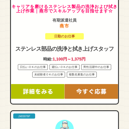
キャリアを磨けるステンレス製品の洗浄および拭き
上げ作業｜燕市でスキルアップを目指せます☆
有期派遣社員
燕市
日勤のお仕事
ステンレス部品の洗浄と拭き上げスタッフ
時給:
1,100円～1,375円
日払いＯＫのお仕事
週払いＯＫのお仕事
男性活躍中のお仕事
未経験者ＯＫのお仕事
複数名募集のお仕事
2403076F