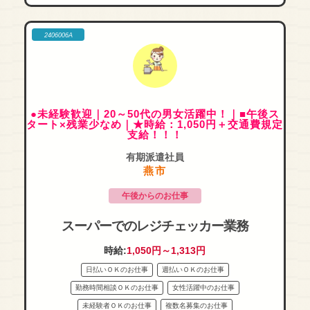
2406006A
●未経験歓迎｜20～50代の男女活躍中！｜■午後ス
タート×残業少なめ｜★時給：1,050円＋交通費規定
支給！！！
有期派遣社員
燕市
午後からのお仕事
スーパーでのレジチェッカー業務
時給:
1,050円～1,313円
日払いＯＫのお仕事
週払いＯＫのお仕事
勤務時間相談ＯＫのお仕事
女性活躍中のお仕事
未経験者ＯＫのお仕事
複数名募集のお仕事