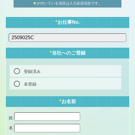
★
が付いている項目は入力必須項目です。
★
お仕事No.
★
当社へのご登録
登録済み
未登録
★
お名前
姓
名