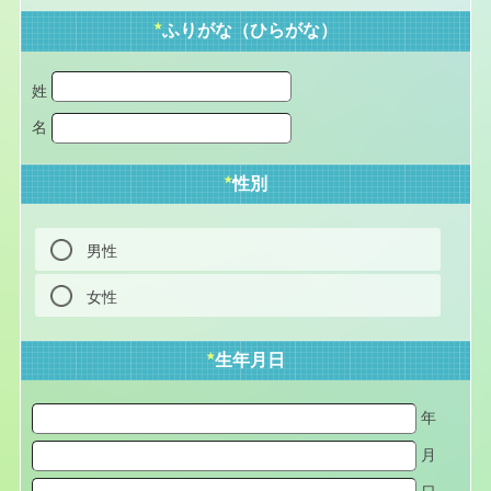
★
ふりがな（ひらがな）
姓
名
★
性別
男性
女性
★
生年月日
年
月