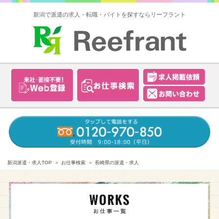
新潟で派遣の求人・転職・バイトを探すならリーフラント
新潟派遣・求人TOP
お仕事検索
長崎県の派遣・求人