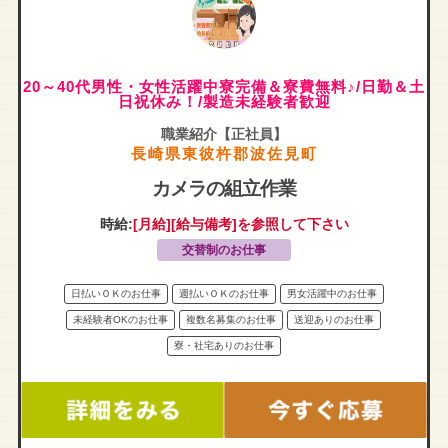
20～40代男性・女性活躍中寮完備＆寮費無料♪/日勤＆土
日祝休み！/製造未経験者歓迎
職業紹介【正社員】
長崎県東彼杵郡波佐見町
カメラの組立作業
時給:
[月給][給与備考]を参照して下さい
交替制のお仕事
日払いＯＫのお仕事
週払いＯＫのお仕事
男女活躍中のお仕事
未経験者OKのお仕事
複数名募集のお仕事
送迎ありのお仕事
寮・社宅ありのお仕事