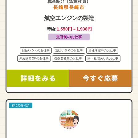
職業紹介【派遣社員】
長崎県長崎市
航空エンジンの製造
時給:
1,550円～1,938円
交替制のお仕事
日払いＯＫのお仕事
週払いＯＫのお仕事
男性活躍中のお仕事
未経験者OKのお仕事
複数名募集のお仕事
寮・社宅ありのお仕事
W-55268-00A