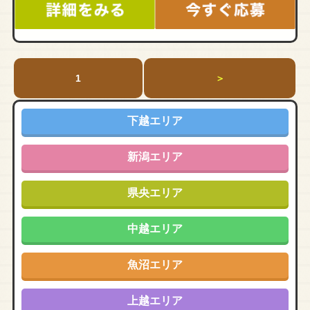
1
＞
下越エリア
新潟エリア
県央エリア
中越エリア
魚沼エリア
上越エリア