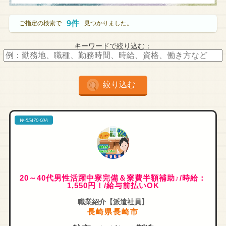
9件
ご指定の検索で
見つかりました。
キーワードで絞り込む：
絞り込む
W-55470-00A
20～40代男性活躍中寮完備＆寮費半額補助♪/時給：
1,550円！/給与前払いOK
職業紹介【派遣社員】
長崎県長崎市